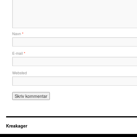
Navn
*
E-mail
*
Websted
Kreakager