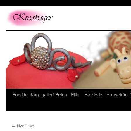
Forside
Kagegalleri
Beton
Filte
Hæklerier
Hønsetråd
←
Nye tiltag