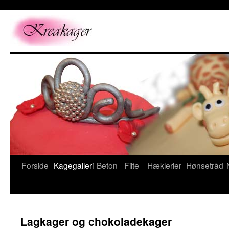
Forside
Kagegalleri
Beton
Filte
Hæklerier
Hønsetråd
Lagkager og chokoladekager